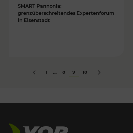
SMART Pannonia:
grenzüberschreitendes Expertenforum
in Eisenstadt
1
8
9
10
...
Zurück
Nächstes