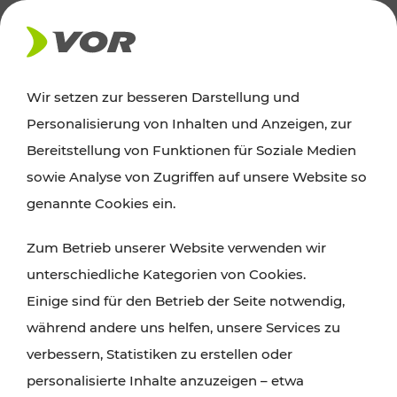
AKTUELLES
Wir setzen zur besseren Darstellung und
Personalisierung von Inhalten und Anzeigen, zur
News
Bereitstellung von Funktionen für Soziale Medien
sowie Analyse von Zugriffen auf unsere Website so
Alle wichtigen Meldungen zu Fahrplanänderungen,
genannte Cookies ein.
Verkehrsmeldungen oder aktuellen Projekten
Zum Betrieb unserer Website verwenden wir
finden Sie hier im Überblick.
unterschiedliche Kategorien von Cookies.
Einige sind für den Betrieb der Seite notwendig,
während andere uns helfen, unsere Services zu
verbessern, Statistiken zu erstellen oder
personalisierte Inhalte anzuzeigen – etwa