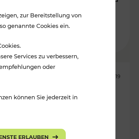
eigen, zur Bereitstellung von
Lesedauer: 3 Minuten
 so genannte Cookies ein.
Cookies.
sere Services zu verbessern,
lanempfehlungen oder
29.04.2019
345.000 Kilometer mehr
zen können Sie jederzeit in
Bahnangebot in NÖ ab 6. Mai
IENSTE ERLAUBEN