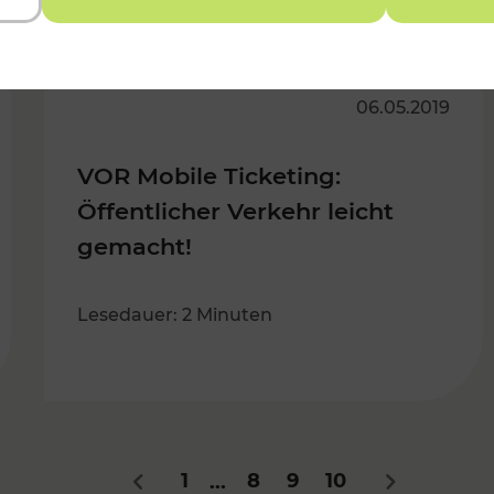
06.05.2019
VOR Mobile Ticketing:
Öffentlicher Verkehr leicht
gemacht!
Lesedauer: 2 Minuten
1
8
9
10
...
Zurück
Nächstes