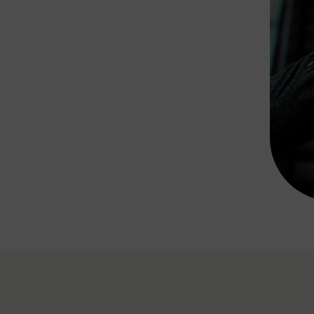
Rad AnachB App
transformatorin
ike+Ride
eBusse in der Region
e
ENE STELLEN
Smart Pannonia
Low-Carb-Mobility
Clean Mobility
ELDUNGEN
CHNEN
DOMINO
MUST
auto.Ready
BEFAHRBAR