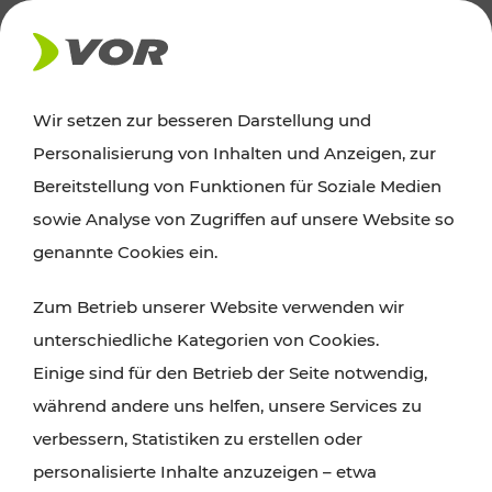
AKTUELLES
Wir setzen zur besseren Darstellung und
Personalisierung von Inhalten und Anzeigen, zur
News
Bereitstellung von Funktionen für Soziale Medien
sowie Analyse von Zugriffen auf unsere Website so
Alle wichtigen Meldungen zu Fahrplanänderungen,
genannte Cookies ein.
Verkehrsmeldungen oder aktuellen Projekten
Zum Betrieb unserer Website verwenden wir
finden Sie hier im Überblick.
unterschiedliche Kategorien von Cookies.
Einige sind für den Betrieb der Seite notwendig,
während andere uns helfen, unsere Services zu
verbessern, Statistiken zu erstellen oder
personalisierte Inhalte anzuzeigen – etwa