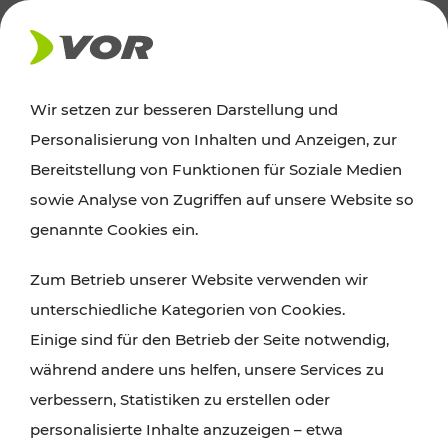
AKTUELLES
Wir setzen zur besseren Darstellung und
Personalisierung von Inhalten und Anzeigen, zur
News
Bereitstellung von Funktionen für Soziale Medien
sowie Analyse von Zugriffen auf unsere Website so
Alle wichtigen Meldungen zu Fahrplanänderungen,
genannte Cookies ein.
Verkehrsmeldungen oder aktuellen Projekten
Zum Betrieb unserer Website verwenden wir
finden Sie hier im Überblick.
unterschiedliche Kategorien von Cookies.
Einige sind für den Betrieb der Seite notwendig,
während andere uns helfen, unsere Services zu
verbessern, Statistiken zu erstellen oder
personalisierte Inhalte anzuzeigen – etwa