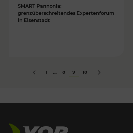
SMART Pannonia:
grenzüberschreitendes Expertenforum
in Eisenstadt
1
8
9
10
...
Zurück
Nächstes