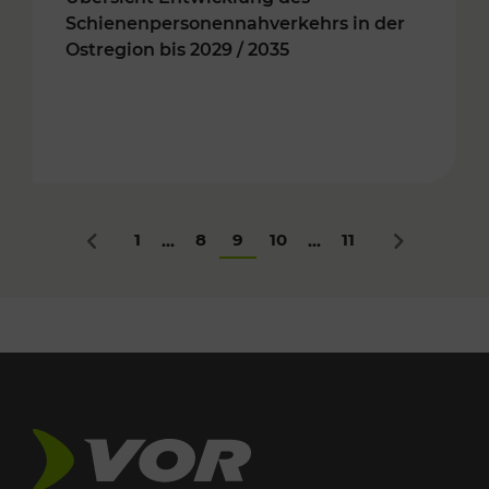
Schienenpersonennahverkehrs in der
Ostregion bis 2029 / 2035
1
8
9
10
11
...
...
Zurück
Nächstes