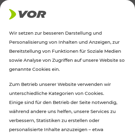
AKTUELLES
Wir setzen zur besseren Darstellung und
Personalisierung von Inhalten und Anzeigen, zur
News
Bereitstellung von Funktionen für Soziale Medien
sowie Analyse von Zugriffen auf unsere Website so
Alle wichtigen Meldungen zu Fahrplanänderungen,
genannte Cookies ein.
Verkehrsmeldungen oder aktuellen Projekten
Zum Betrieb unserer Website verwenden wir
finden Sie hier im Überblick.
unterschiedliche Kategorien von Cookies.
Einige sind für den Betrieb der Seite notwendig,
während andere uns helfen, unsere Services zu
verbessern, Statistiken zu erstellen oder
personalisierte Inhalte anzuzeigen – etwa