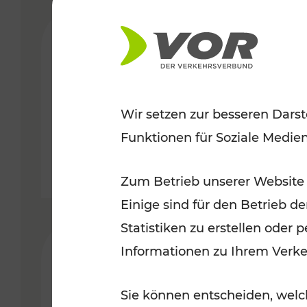
29.04.2019
345.000 Kilometer mehr
Bahnangebot in NÖ ab 6. Mai
Wir setzen zur besseren Darst
VERGABE
Funktionen für Soziale Medie
Zum Betrieb unserer Website
Einige sind für den Betrieb d
Statistiken zu erstellen oder
14.06.2018
Informationen zu Ihrem Verk
LUP: Ab Dezember an 365
Sie können entscheiden, welch