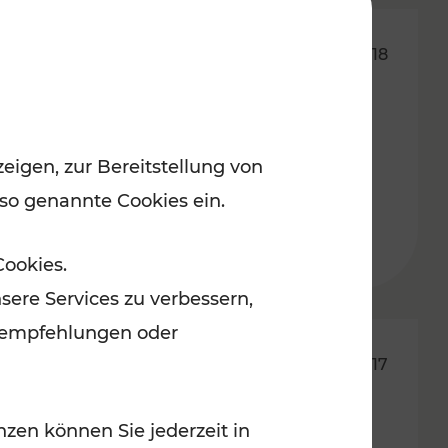
28.11.2018
SMART Pannonia:
grenzüberschreitendes
eigen, zur Bereitstellung von
Expertenforum in Eisenstadt
 so genannte Cookies ein.
Cookies.
sere Services zu verbessern,
lanempfehlungen oder
25.10.2017
Massive
zen können Sie jederzeit in