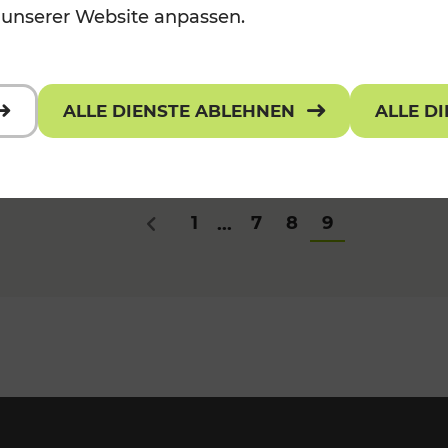
Studierende arbeiten mit
 unserer Website anpassen.
Planungsexperten an Bus- und
Bahnlösungen der Zukunft
ALLE DIENSTE ABLEHNEN
ALLE D
1
7
8
9
...
Zurück