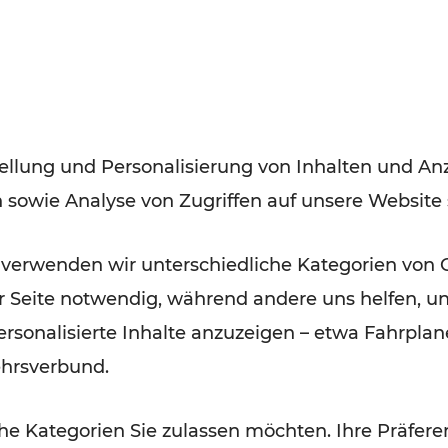
FAMOUS
28.02.2019
Infoveranstaltung der WKO
mit dem VOR zum Thema
ellung und Personalisierung von Inhalten und Anz
alternative Antriebe
n sowie Analyse von Zugriffen auf unsere Website
 verwenden wir unterschiedliche Kategorien von 
er Seite notwendig, während andere uns helfen, un
 personalisierte Inhalte anzuzeigen – etwa Fahrp
18.05.2018
ehrsverbund.
VORausgedacht: TU-
e Kategorien Sie zulassen möchten. Ihre Präferen