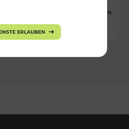
Angebotssteigerungen im
Bahnverkehr in der Ost-Region
IENSTE ERLAUBEN