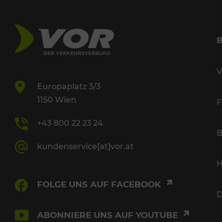
V
Europaplatz 3/3
1150 Wien
F
+43 800 22 23 24
B
kundenservice[at]vor.at
H
FOLGE UNS AUF FACEBOOK
D
ABONNIERE UNS AUF YOUTUBE