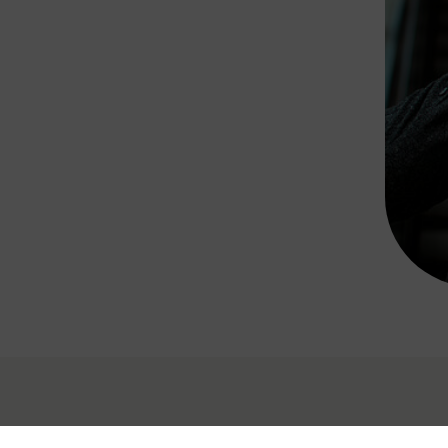
Rad AnachB App
transformatorin
ike+Ride
eBusse in der Region
e
ENE STELLEN
Smart Pannonia
Low-Carb-Mobility
Clean Mobility
ELDUNGEN
CHNEN
DOMINO
MUST
auto.Ready
BEFAHRBAR