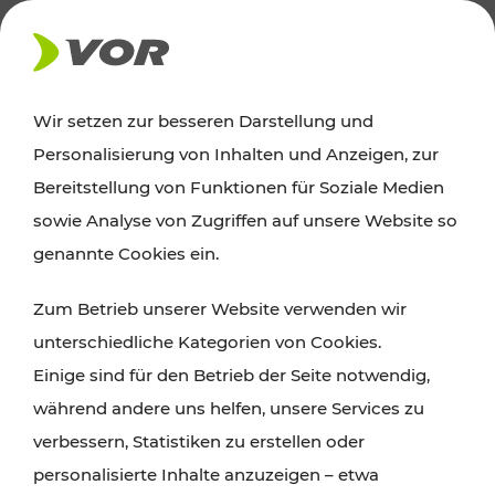
AKTUELLES
Wir setzen zur besseren Darstellung und
Personalisierung von Inhalten und Anzeigen, zur
News
Bereitstellung von Funktionen für Soziale Medien
sowie Analyse von Zugriffen auf unsere Website so
Alle wichtigen Meldungen zu Fahrplanänderungen,
genannte Cookies ein.
Verkehrsmeldungen oder aktuellen Projekten
Zum Betrieb unserer Website verwenden wir
finden Sie hier im Überblick.
unterschiedliche Kategorien von Cookies.
Einige sind für den Betrieb der Seite notwendig,
während andere uns helfen, unsere Services zu
verbessern, Statistiken zu erstellen oder
personalisierte Inhalte anzuzeigen – etwa