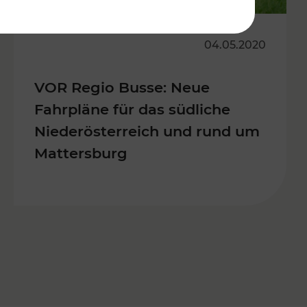
04.05.2020
VOR Regio Busse: Neue
Fahrpläne für das südliche
Niederösterreich und rund um
Mattersburg
s