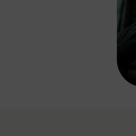
Rad AnachB App
transformatorin
ike+Ride
eBusse in der Region
e
ENE STELLEN
Smart Pannonia
Low-Carb-Mobility
Clean Mobility
ELDUNGEN
CHNEN
DOMINO
MUST
auto.Ready
BEFAHRBAR