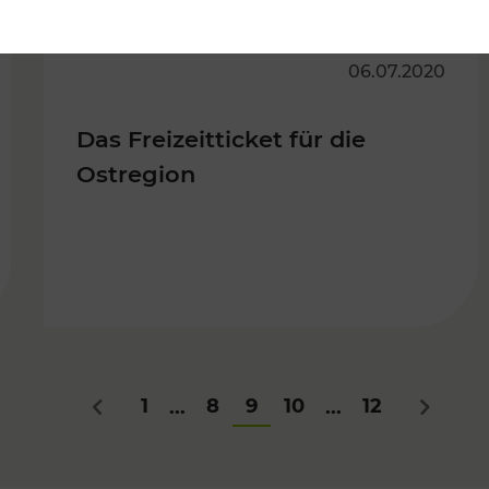
06.07.2020
Das Freizeitticket für die
Ostregion
1
8
9
10
12
...
...
Zurück
Nächste