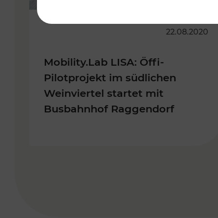
22.08.2020
Mobility.Lab LISA: Öffi-
Pilotprojekt im südlichen
Weinviertel startet mit
Busbahnhof Raggendorf