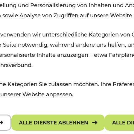
ellung und Personalisierung von Inhalten und Anz
n sowie Analyse von Zugriffen auf unsere Website
Lesedauer: 3 Minuten
 verwenden wir unterschiedliche Kategorien von 
er Seite notwendig, während andere uns helfen, un
 personalisierte Inhalte anzuzeigen – etwa Fahrp
29.04.2019
ehrsverbund.
345.000 Kilometer mehr
e Kategorien Sie zulassen möchten. Ihre Präferen
Bahnangebot in NÖ ab 6. Mai
 unserer Website anpassen.
ALLE DIENSTE ABLEHNEN
ALLE D