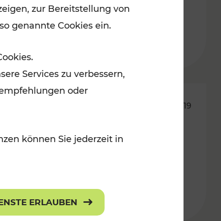
eigen, zur Bereitstellung von
 so genannte Cookies ein.
Lesedauer: 3 Minuten
Cookies.
sere Services zu verbessern,
lanempfehlungen oder
28.02.2019
Infoveranstaltung der WKO
zen können Sie jederzeit in
mit dem VOR zum Thema
alternative Antriebe
IENSTE ERLAUBEN