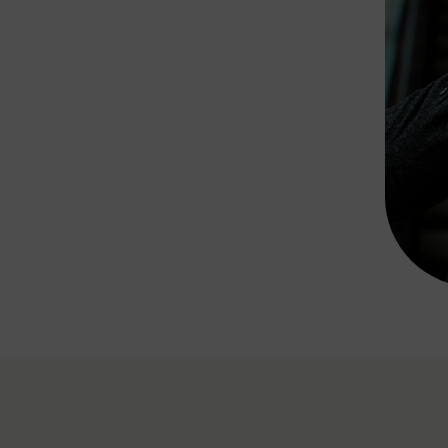
Rad AnachB App
transformatorin
ike+Ride
eBusse in der Region
e
ENE STELLEN
Smart Pannonia
Low-Carb-Mobility
Clean Mobility
ELDUNGEN
CHNEN
DOMINO
MUST
auto.Ready
BEFAHRBAR