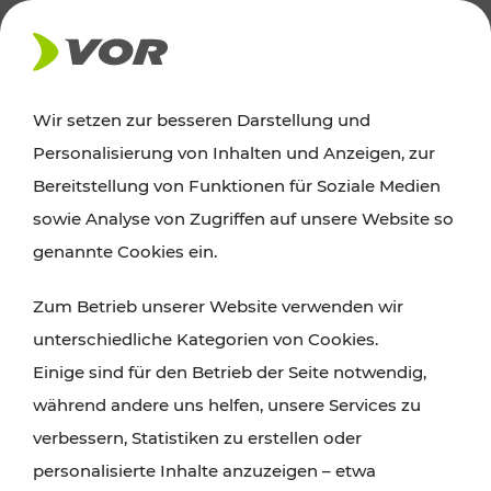
AKTUELLES
Wir setzen zur besseren Darstellung und
Personalisierung von Inhalten und Anzeigen, zur
News
Bereitstellung von Funktionen für Soziale Medien
sowie Analyse von Zugriffen auf unsere Website so
Alle wichtigen Meldungen zu Fahrplanänderungen,
genannte Cookies ein.
Verkehrsmeldungen oder aktuellen Projekten
Zum Betrieb unserer Website verwenden wir
finden Sie hier im Überblick.
unterschiedliche Kategorien von Cookies.
Einige sind für den Betrieb der Seite notwendig,
während andere uns helfen, unsere Services zu
verbessern, Statistiken zu erstellen oder
personalisierte Inhalte anzuzeigen – etwa