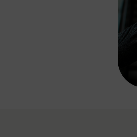
Rad AnachB App
transformatorin
ike+Ride
eBusse in der Region
e
ENE STELLEN
Smart Pannonia
Low-Carb-Mobility
Clean Mobility
ELDUNGEN
CHNEN
DOMINO
MUST
auto.Ready
BEFAHRBAR