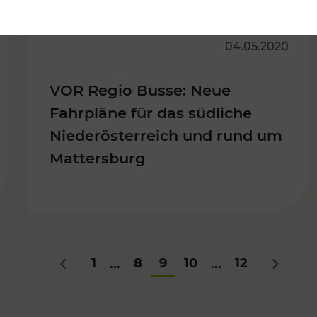
04.05.2020
VOR Regio Busse: Neue
Fahrpläne für das südliche
Niederösterreich und rund um
Mattersburg
1
8
9
10
12
...
...
Zurück
Nächste