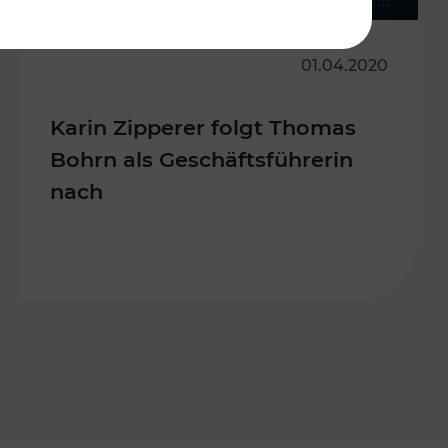
01.04.2020
Karin Zipperer folgt Thomas
Bohrn als Geschäftsführerin
nach
s