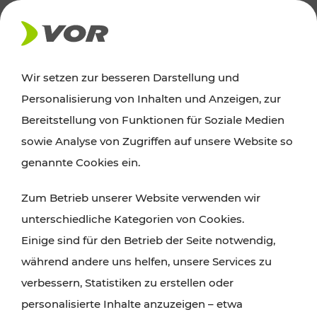
AKTUELLES
Wir setzen zur besseren Darstellung und
Personalisierung von Inhalten und Anzeigen, zur
News
Bereitstellung von Funktionen für Soziale Medien
sowie Analyse von Zugriffen auf unsere Website so
Alle wichtigen Meldungen zu Fahrplanänderungen,
genannte Cookies ein.
Verkehrsmeldungen oder aktuellen Projekten
Zum Betrieb unserer Website verwenden wir
finden Sie hier im Überblick.
unterschiedliche Kategorien von Cookies.
Einige sind für den Betrieb der Seite notwendig,
während andere uns helfen, unsere Services zu
verbessern, Statistiken zu erstellen oder
personalisierte Inhalte anzuzeigen – etwa