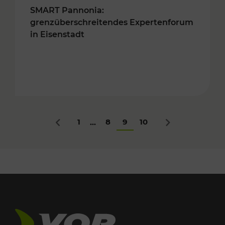
SMART Pannonia:
grenzüberschreitendes Expertenforum
in Eisenstadt
1
8
9
10
...
Zurück
Nächstes