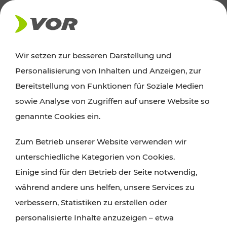
AKTUELLES
Wir setzen zur besseren Darstellung und
Personalisierung von Inhalten und Anzeigen, zur
News
Bereitstellung von Funktionen für Soziale Medien
sowie Analyse von Zugriffen auf unsere Website so
Alle wichtigen Meldungen zu Fahrplanänderungen,
genannte Cookies ein.
Verkehrsmeldungen oder aktuellen Projekten
Zum Betrieb unserer Website verwenden wir
finden Sie hier im Überblick.
unterschiedliche Kategorien von Cookies.
Einige sind für den Betrieb der Seite notwendig,
während andere uns helfen, unsere Services zu
verbessern, Statistiken zu erstellen oder
personalisierte Inhalte anzuzeigen – etwa