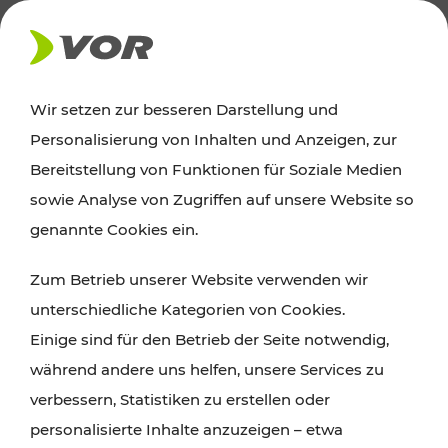
AKTUELLES
Wir setzen zur besseren Darstellung und
Personalisierung von Inhalten und Anzeigen, zur
News
Bereitstellung von Funktionen für Soziale Medien
sowie Analyse von Zugriffen auf unsere Website so
Alle wichtigen Meldungen zu Fahrplanänderungen,
genannte Cookies ein.
Verkehrsmeldungen oder aktuellen Projekten
Zum Betrieb unserer Website verwenden wir
finden Sie hier im Überblick.
unterschiedliche Kategorien von Cookies.
Einige sind für den Betrieb der Seite notwendig,
während andere uns helfen, unsere Services zu
verbessern, Statistiken zu erstellen oder
personalisierte Inhalte anzuzeigen – etwa