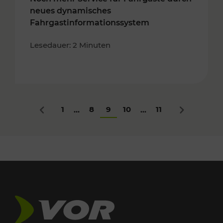
neues dynamisches
Fahrgastinformationssystem
Lesedauer: 2 Minuten
1
8
9
10
11
...
...
Zurück
Nächstes