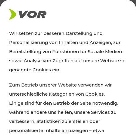
AKTUELLES
Wir setzen zur besseren Darstellung und
Personalisierung von Inhalten und Anzeigen, zur
News
Bereitstellung von Funktionen für Soziale Medien
sowie Analyse von Zugriffen auf unsere Website so
Alle wichtigen Meldungen zu Fahrplanänderungen,
genannte Cookies ein.
Verkehrsmeldungen oder aktuellen Projekten
Zum Betrieb unserer Website verwenden wir
finden Sie hier im Überblick.
unterschiedliche Kategorien von Cookies.
Einige sind für den Betrieb der Seite notwendig,
während andere uns helfen, unsere Services zu
verbessern, Statistiken zu erstellen oder
personalisierte Inhalte anzuzeigen – etwa