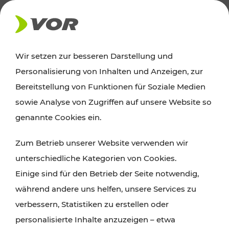
AKTUELLES
Wir setzen zur besseren Darstellung und
Personalisierung von Inhalten und Anzeigen, zur
News
Bereitstellung von Funktionen für Soziale Medien
sowie Analyse von Zugriffen auf unsere Website so
Alle wichtigen Meldungen zu Fahrplanänderungen,
genannte Cookies ein.
Verkehrsmeldungen oder aktuellen Projekten
Zum Betrieb unserer Website verwenden wir
finden Sie hier im Überblick.
unterschiedliche Kategorien von Cookies.
Einige sind für den Betrieb der Seite notwendig,
während andere uns helfen, unsere Services zu
verbessern, Statistiken zu erstellen oder
personalisierte Inhalte anzuzeigen – etwa