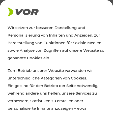
AKTUELLES
Wir setzen zur besseren Darstellung und
Personalisierung von Inhalten und Anzeigen, zur
News
Bereitstellung von Funktionen für Soziale Medien
sowie Analyse von Zugriffen auf unsere Website so
Alle wichtigen Meldungen zu Fahrplanänderungen,
genannte Cookies ein.
Verkehrsmeldungen oder aktuellen Projekten
Zum Betrieb unserer Website verwenden wir
finden Sie hier im Überblick.
unterschiedliche Kategorien von Cookies.
Einige sind für den Betrieb der Seite notwendig,
während andere uns helfen, unsere Services zu
verbessern, Statistiken zu erstellen oder
personalisierte Inhalte anzuzeigen – etwa