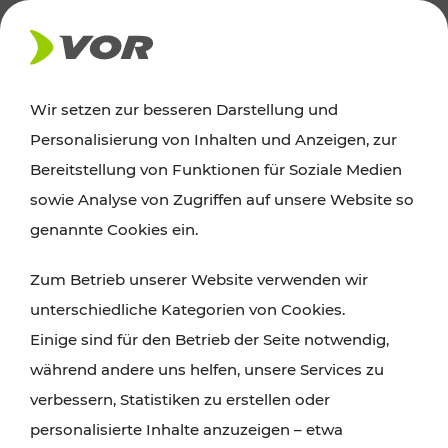
AKTUELLES
Wir setzen zur besseren Darstellung und
Personalisierung von Inhalten und Anzeigen, zur
News
Bereitstellung von Funktionen für Soziale Medien
sowie Analyse von Zugriffen auf unsere Website so
Alle wichtigen Meldungen zu Fahrplanänderungen,
genannte Cookies ein.
Verkehrsmeldungen oder aktuellen Projekten
Zum Betrieb unserer Website verwenden wir
finden Sie hier im Überblick.
unterschiedliche Kategorien von Cookies.
Einige sind für den Betrieb der Seite notwendig,
während andere uns helfen, unsere Services zu
verbessern, Statistiken zu erstellen oder
personalisierte Inhalte anzuzeigen – etwa