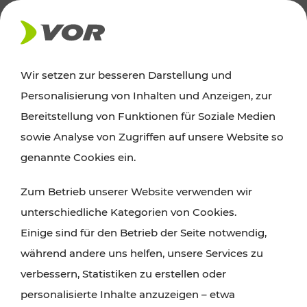
AKTUELLES
Wir setzen zur besseren Darstellung und
Personalisierung von Inhalten und Anzeigen, zur
News
Bereitstellung von Funktionen für Soziale Medien
sowie Analyse von Zugriffen auf unsere Website so
Alle wichtigen Meldungen zu Fahrplanänderungen,
genannte Cookies ein.
Verkehrsmeldungen oder aktuellen Projekten
Zum Betrieb unserer Website verwenden wir
finden Sie hier im Überblick.
unterschiedliche Kategorien von Cookies.
Einige sind für den Betrieb der Seite notwendig,
während andere uns helfen, unsere Services zu
verbessern, Statistiken zu erstellen oder
personalisierte Inhalte anzuzeigen – etwa