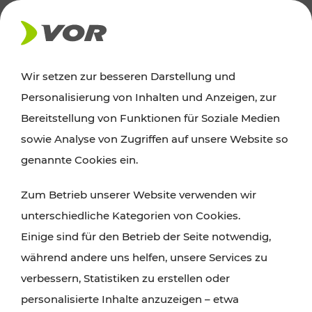
AKTUELLES
Wir setzen zur besseren Darstellung und
Personalisierung von Inhalten und Anzeigen, zur
News
Bereitstellung von Funktionen für Soziale Medien
sowie Analyse von Zugriffen auf unsere Website so
Alle wichtigen Meldungen zu Fahrplanänderungen,
genannte Cookies ein.
Verkehrsmeldungen oder aktuellen Projekten
Zum Betrieb unserer Website verwenden wir
finden Sie hier im Überblick.
unterschiedliche Kategorien von Cookies.
Einige sind für den Betrieb der Seite notwendig,
während andere uns helfen, unsere Services zu
verbessern, Statistiken zu erstellen oder
personalisierte Inhalte anzuzeigen – etwa