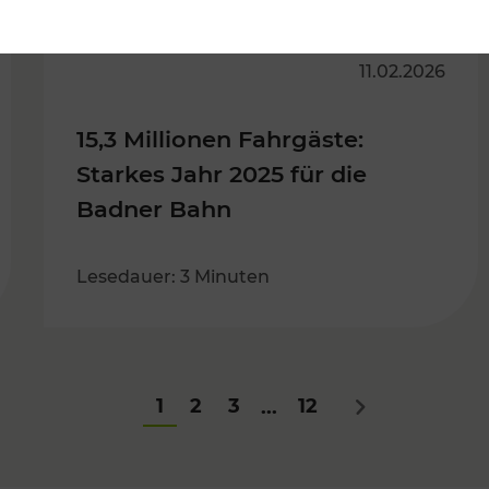
11.02.2026
15,3 Millionen Fahrgäste:
Starkes Jahr 2025 für die
Badner Bahn
Lesedauer: 3 Minuten
1
2
3
12
...
Nächstes