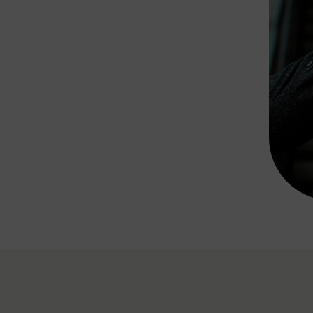
Rad AnachB App
transformatorin
ike+Ride
eBusse in der Region
e
ENE STELLEN
Smart Pannonia
Low-Carb-Mobility
Clean Mobility
ELDUNGEN
CHNEN
DOMINO
MUST
auto.Ready
BEFAHRBAR