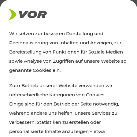
AKTUELLES
Wir setzen zur besseren Darstellung und
Personalisierung von Inhalten und Anzeigen, zur
News
Bereitstellung von Funktionen für Soziale Medien
sowie Analyse von Zugriffen auf unsere Website so
Alle wichtigen Meldungen zu Fahrplanänderungen,
genannte Cookies ein.
Verkehrsmeldungen oder aktuellen Projekten
Zum Betrieb unserer Website verwenden wir
finden Sie hier im Überblick.
unterschiedliche Kategorien von Cookies.
Einige sind für den Betrieb der Seite notwendig,
während andere uns helfen, unsere Services zu
verbessern, Statistiken zu erstellen oder
personalisierte Inhalte anzuzeigen – etwa