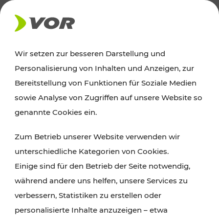
AKTUELLES
Wir setzen zur besseren Darstellung und
Personalisierung von Inhalten und Anzeigen, zur
News
Bereitstellung von Funktionen für Soziale Medien
sowie Analyse von Zugriffen auf unsere Website so
Alle wichtigen Meldungen zu Fahrplanänderungen,
genannte Cookies ein.
Verkehrsmeldungen oder aktuellen Projekten
Zum Betrieb unserer Website verwenden wir
finden Sie hier im Überblick.
unterschiedliche Kategorien von Cookies.
Einige sind für den Betrieb der Seite notwendig,
während andere uns helfen, unsere Services zu
verbessern, Statistiken zu erstellen oder
personalisierte Inhalte anzuzeigen – etwa