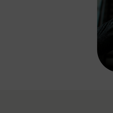
Rad AnachB App
transformatorin
ike+Ride
eBusse in der Region
e
ENE STELLEN
Smart Pannonia
Low-Carb-Mobility
Clean Mobility
ELDUNGEN
CHNEN
DOMINO
MUST
auto.Ready
BEFAHRBAR