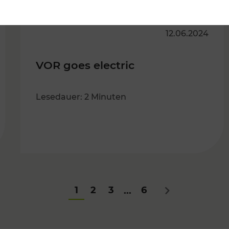
12.06.2024
VOR goes electric
Lesedauer: 2 Minuten
1
2
3
6
...
Nächstes