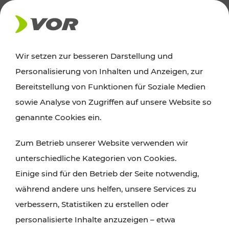
AKTUELLES
Wir setzen zur besseren Darstellung und
Personalisierung von Inhalten und Anzeigen, zur
News
Bereitstellung von Funktionen für Soziale Medien
sowie Analyse von Zugriffen auf unsere Website so
Alle wichtigen Meldungen zu Fahrplanänderungen,
genannte Cookies ein.
Verkehrsmeldungen oder aktuellen Projekten
Zum Betrieb unserer Website verwenden wir
finden Sie hier im Überblick.
unterschiedliche Kategorien von Cookies.
Einige sind für den Betrieb der Seite notwendig,
während andere uns helfen, unsere Services zu
verbessern, Statistiken zu erstellen oder
personalisierte Inhalte anzuzeigen – etwa