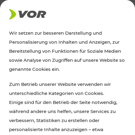
AKTUELLES
Wir setzen zur besseren Darstellung und
Personalisierung von Inhalten und Anzeigen, zur
News
Bereitstellung von Funktionen für Soziale Medien
sowie Analyse von Zugriffen auf unsere Website so
Alle wichtigen Meldungen zu Fahrplanänderungen,
genannte Cookies ein.
Verkehrsmeldungen oder aktuellen Projekten
Zum Betrieb unserer Website verwenden wir
finden Sie hier im Überblick.
unterschiedliche Kategorien von Cookies.
Einige sind für den Betrieb der Seite notwendig,
während andere uns helfen, unsere Services zu
verbessern, Statistiken zu erstellen oder
personalisierte Inhalte anzuzeigen – etwa