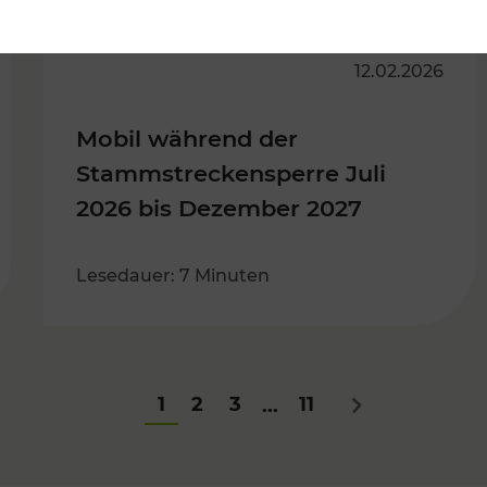
12.02.2026
Mobil während der
Stammstreckensperre Juli
2026 bis Dezember 2027
Lesedauer: 7 Minuten
1
2
3
11
...
Nächstes