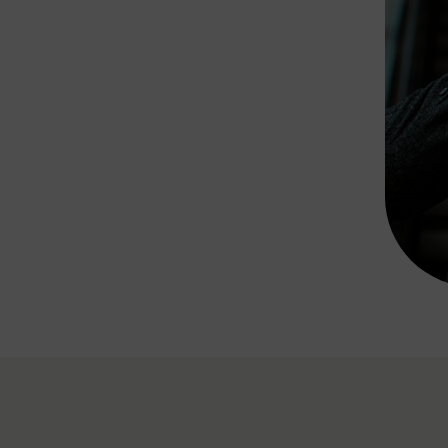
Rad AnachB App
transformatorin
ike+Ride
eBusse in der Region
e
ENE STELLEN
Smart Pannonia
Low-Carb-Mobility
Clean Mobility
ELDUNGEN
CHNEN
DOMINO
MUST
auto.Ready
BEFAHRBAR