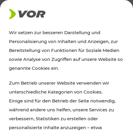
AKTUELLES
Wir setzen zur besseren Darstellung und
Personalisierung von Inhalten und Anzeigen, zur
News
Bereitstellung von Funktionen für Soziale Medien
sowie Analyse von Zugriffen auf unsere Website so
Alle wichtigen Meldungen zu Fahrplanänderungen,
genannte Cookies ein.
Verkehrsmeldungen oder aktuellen Projekten
Zum Betrieb unserer Website verwenden wir
finden Sie hier im Überblick.
unterschiedliche Kategorien von Cookies.
Einige sind für den Betrieb der Seite notwendig,
während andere uns helfen, unsere Services zu
verbessern, Statistiken zu erstellen oder
personalisierte Inhalte anzuzeigen – etwa