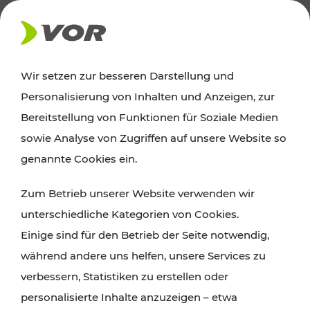
AKTUELLES
Wir setzen zur besseren Darstellung und
Personalisierung von Inhalten und Anzeigen, zur
News
Bereitstellung von Funktionen für Soziale Medien
sowie Analyse von Zugriffen auf unsere Website so
Alle wichtigen Meldungen zu Fahrplanänderungen,
genannte Cookies ein.
Verkehrsmeldungen oder aktuellen Projekten
Zum Betrieb unserer Website verwenden wir
finden Sie hier im Überblick.
unterschiedliche Kategorien von Cookies.
Einige sind für den Betrieb der Seite notwendig,
während andere uns helfen, unsere Services zu
verbessern, Statistiken zu erstellen oder
personalisierte Inhalte anzuzeigen – etwa