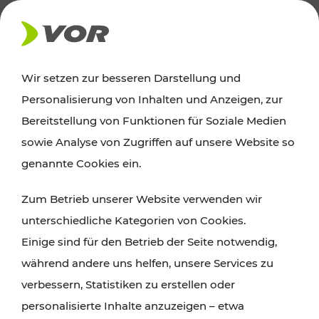
AKTUELLES
Wir setzen zur besseren Darstellung und
Personalisierung von Inhalten und Anzeigen, zur
News
Bereitstellung von Funktionen für Soziale Medien
sowie Analyse von Zugriffen auf unsere Website so
Alle wichtigen Meldungen zu Fahrplanänderungen,
genannte Cookies ein.
Verkehrsmeldungen oder aktuellen Projekten
Zum Betrieb unserer Website verwenden wir
finden Sie hier im Überblick.
unterschiedliche Kategorien von Cookies.
Einige sind für den Betrieb der Seite notwendig,
während andere uns helfen, unsere Services zu
verbessern, Statistiken zu erstellen oder
personalisierte Inhalte anzuzeigen – etwa