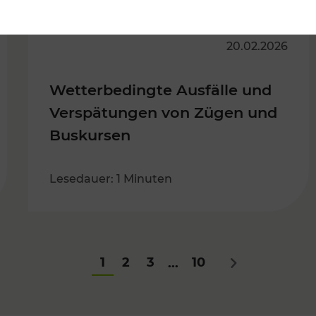
20.02.2026
Wetterbedingte Ausfälle und
Verspätungen von Zügen und
Buskursen
Lesedauer: 1 Minuten
1
2
3
10
...
Nächstes