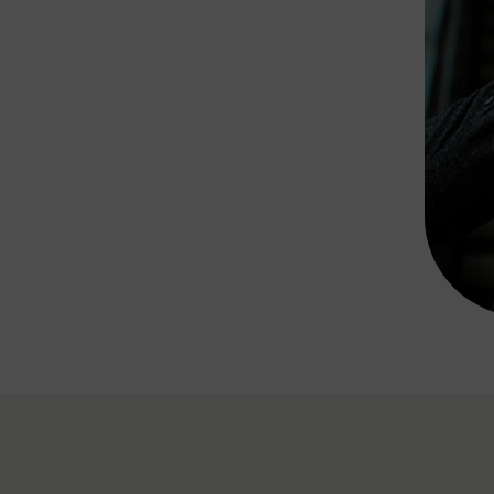
Rad AnachB App
transformatorin
ike+Ride
eBusse in der Region
e
ENE STELLEN
Smart Pannonia
Low-Carb-Mobility
Clean Mobility
ELDUNGEN
CHNEN
DOMINO
MUST
auto.Ready
BEFAHRBAR