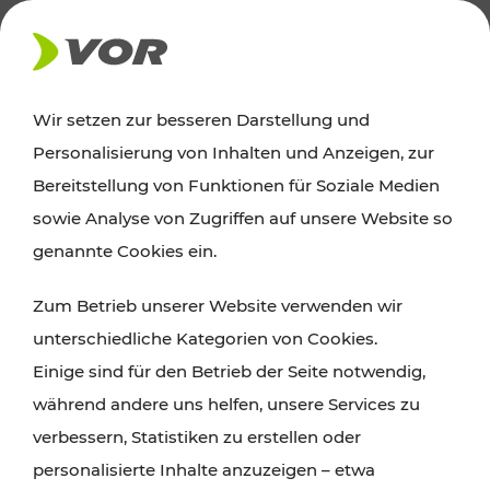
AKTUELLES
Wir setzen zur besseren Darstellung und
Personalisierung von Inhalten und Anzeigen, zur
News
Bereitstellung von Funktionen für Soziale Medien
sowie Analyse von Zugriffen auf unsere Website so
Alle wichtigen Meldungen zu Fahrplanänderungen,
genannte Cookies ein.
Verkehrsmeldungen oder aktuellen Projekten
Zum Betrieb unserer Website verwenden wir
finden Sie hier im Überblick.
unterschiedliche Kategorien von Cookies.
Einige sind für den Betrieb der Seite notwendig,
während andere uns helfen, unsere Services zu
verbessern, Statistiken zu erstellen oder
personalisierte Inhalte anzuzeigen – etwa