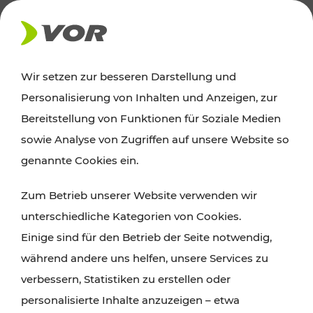
AKTUELLES
Wir setzen zur besseren Darstellung und
Personalisierung von Inhalten und Anzeigen, zur
News
Bereitstellung von Funktionen für Soziale Medien
sowie Analyse von Zugriffen auf unsere Website so
Alle wichtigen Meldungen zu Fahrplanänderungen,
genannte Cookies ein.
Verkehrsmeldungen oder aktuellen Projekten
Zum Betrieb unserer Website verwenden wir
finden Sie hier im Überblick.
unterschiedliche Kategorien von Cookies.
Einige sind für den Betrieb der Seite notwendig,
während andere uns helfen, unsere Services zu
verbessern, Statistiken zu erstellen oder
personalisierte Inhalte anzuzeigen – etwa