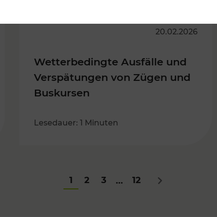
20.02.2026
Wetterbedingte Ausfälle und
Verspätungen von Zügen und
Buskursen
Lesedauer: 1 Minuten
1
2
3
12
...
Nächstes