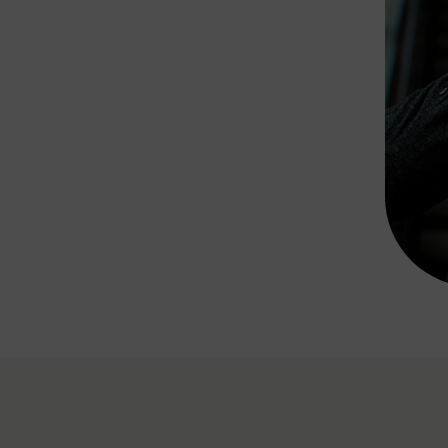
Rad AnachB App
transformatorin
ike+Ride
eBusse in der Region
e
ENE STELLEN
Smart Pannonia
Low-Carb-Mobility
Clean Mobility
ELDUNGEN
CHNEN
DOMINO
MUST
auto.Ready
BEFAHRBAR