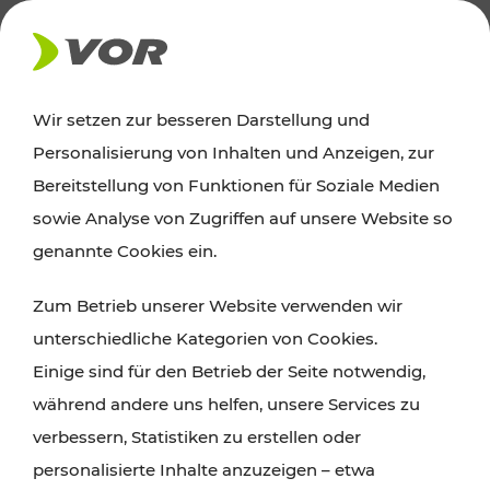
AKTUELLES
Wir setzen zur besseren Darstellung und
Personalisierung von Inhalten und Anzeigen, zur
News
Bereitstellung von Funktionen für Soziale Medien
sowie Analyse von Zugriffen auf unsere Website so
Alle wichtigen Meldungen zu Fahrplanänderungen,
genannte Cookies ein.
Verkehrsmeldungen oder aktuellen Projekten
Zum Betrieb unserer Website verwenden wir
finden Sie hier im Überblick.
unterschiedliche Kategorien von Cookies.
Einige sind für den Betrieb der Seite notwendig,
während andere uns helfen, unsere Services zu
verbessern, Statistiken zu erstellen oder
personalisierte Inhalte anzuzeigen – etwa