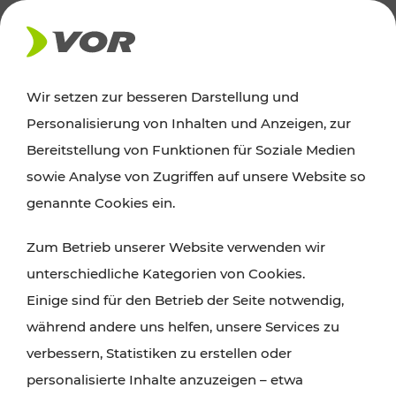
AKTUELLES
Wir setzen zur besseren Darstellung und
Personalisierung von Inhalten und Anzeigen, zur
News
Bereitstellung von Funktionen für Soziale Medien
sowie Analyse von Zugriffen auf unsere Website so
Alle wichtigen Meldungen zu Fahrplanänderungen,
genannte Cookies ein.
Verkehrsmeldungen oder aktuellen Projekten
Zum Betrieb unserer Website verwenden wir
finden Sie hier im Überblick.
unterschiedliche Kategorien von Cookies.
Einige sind für den Betrieb der Seite notwendig,
während andere uns helfen, unsere Services zu
verbessern, Statistiken zu erstellen oder
personalisierte Inhalte anzuzeigen – etwa