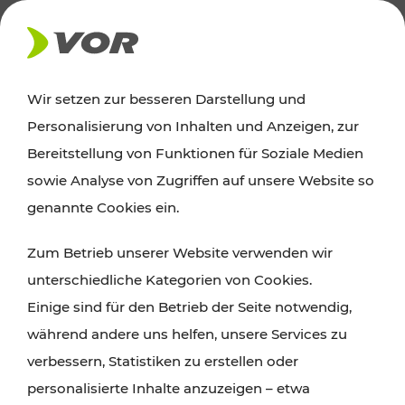
AKTUELLES
Wir setzen zur besseren Darstellung und
Personalisierung von Inhalten und Anzeigen, zur
News
Bereitstellung von Funktionen für Soziale Medien
sowie Analyse von Zugriffen auf unsere Website so
Alle wichtigen Meldungen zu Fahrplanänderungen,
genannte Cookies ein.
Verkehrsmeldungen oder aktuellen Projekten
Zum Betrieb unserer Website verwenden wir
finden Sie hier im Überblick.
unterschiedliche Kategorien von Cookies.
Einige sind für den Betrieb der Seite notwendig,
während andere uns helfen, unsere Services zu
verbessern, Statistiken zu erstellen oder
personalisierte Inhalte anzuzeigen – etwa