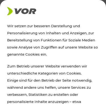
AKTUELLES
Wir setzen zur besseren Darstellung und
Personalisierung von Inhalten und Anzeigen, zur
News
Bereitstellung von Funktionen für Soziale Medien
sowie Analyse von Zugriffen auf unsere Website so
Alle wichtigen Meldungen zu Fahrplanänderungen,
genannte Cookies ein.
Verkehrsmeldungen oder aktuellen Projekten
Zum Betrieb unserer Website verwenden wir
finden Sie hier im Überblick.
unterschiedliche Kategorien von Cookies.
Einige sind für den Betrieb der Seite notwendig,
während andere uns helfen, unsere Services zu
verbessern, Statistiken zu erstellen oder
personalisierte Inhalte anzuzeigen – etwa