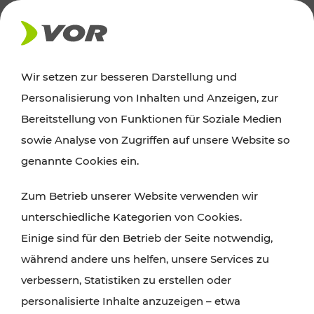
AKTUELLES
Wir setzen zur besseren Darstellung und
Personalisierung von Inhalten und Anzeigen, zur
News
Bereitstellung von Funktionen für Soziale Medien
sowie Analyse von Zugriffen auf unsere Website so
Alle wichtigen Meldungen zu Fahrplanänderungen,
genannte Cookies ein.
Verkehrsmeldungen oder aktuellen Projekten
Zum Betrieb unserer Website verwenden wir
finden Sie hier im Überblick.
unterschiedliche Kategorien von Cookies.
Einige sind für den Betrieb der Seite notwendig,
während andere uns helfen, unsere Services zu
verbessern, Statistiken zu erstellen oder
personalisierte Inhalte anzuzeigen – etwa