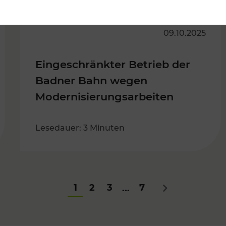
09.10.2025
Eingeschränkter Betrieb der
Badner Bahn wegen
Modernisierungsarbeiten
Lesedauer: 3 Minuten
1
2
3
7
...
Nächstes