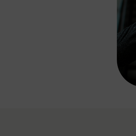
Rad AnachB App
transformatorin
ike+Ride
eBusse in der Region
e
ENE STELLEN
Smart Pannonia
Low-Carb-Mobility
Clean Mobility
ELDUNGEN
CHNEN
DOMINO
MUST
auto.Ready
BEFAHRBAR