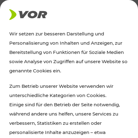
AKTUELLES
Wir setzen zur besseren Darstellung und
Personalisierung von Inhalten und Anzeigen, zur
News
Bereitstellung von Funktionen für Soziale Medien
sowie Analyse von Zugriffen auf unsere Website so
Alle wichtigen Meldungen zu Fahrplanänderungen,
genannte Cookies ein.
Verkehrsmeldungen oder aktuellen Projekten
Zum Betrieb unserer Website verwenden wir
finden Sie hier im Überblick.
unterschiedliche Kategorien von Cookies.
Einige sind für den Betrieb der Seite notwendig,
während andere uns helfen, unsere Services zu
verbessern, Statistiken zu erstellen oder
personalisierte Inhalte anzuzeigen – etwa