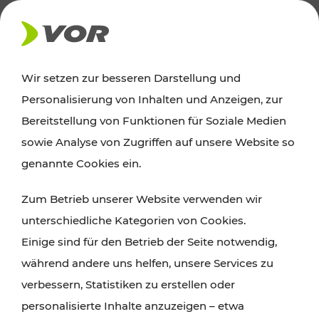
AKTUELLES
Wir setzen zur besseren Darstellung und
Personalisierung von Inhalten und Anzeigen, zur
News
Bereitstellung von Funktionen für Soziale Medien
sowie Analyse von Zugriffen auf unsere Website so
Alle wichtigen Meldungen zu Fahrplanänderungen,
genannte Cookies ein.
Verkehrsmeldungen oder aktuellen Projekten
Zum Betrieb unserer Website verwenden wir
finden Sie hier im Überblick.
unterschiedliche Kategorien von Cookies.
Einige sind für den Betrieb der Seite notwendig,
während andere uns helfen, unsere Services zu
verbessern, Statistiken zu erstellen oder
personalisierte Inhalte anzuzeigen – etwa