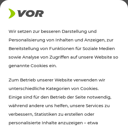
AKTUELLES
Wir setzen zur besseren Darstellung und
Personalisierung von Inhalten und Anzeigen, zur
News
Bereitstellung von Funktionen für Soziale Medien
sowie Analyse von Zugriffen auf unsere Website so
Alle wichtigen Meldungen zu Fahrplanänderungen,
genannte Cookies ein.
Verkehrsmeldungen oder aktuellen Projekten
Zum Betrieb unserer Website verwenden wir
finden Sie hier im Überblick.
unterschiedliche Kategorien von Cookies.
Einige sind für den Betrieb der Seite notwendig,
während andere uns helfen, unsere Services zu
verbessern, Statistiken zu erstellen oder
personalisierte Inhalte anzuzeigen – etwa