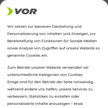
AKTUELLES
Wir setzen zur besseren Darstellung und
Personalisierung von Inhalten und Anzeigen, zur
News
Bereitstellung von Funktionen für Soziale Medien
sowie Analyse von Zugriffen auf unsere Website so
Alle wichtigen Meldungen zu Fahrplanänderungen,
genannte Cookies ein.
Verkehrsmeldungen oder aktuellen Projekten
Zum Betrieb unserer Website verwenden wir
finden Sie hier im Überblick.
unterschiedliche Kategorien von Cookies.
Einige sind für den Betrieb der Seite notwendig,
während andere uns helfen, unsere Services zu
verbessern, Statistiken zu erstellen oder
personalisierte Inhalte anzuzeigen – etwa