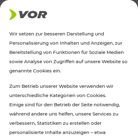
AKTUELLES
Wir setzen zur besseren Darstellung und
Personalisierung von Inhalten und Anzeigen, zur
News
Bereitstellung von Funktionen für Soziale Medien
sowie Analyse von Zugriffen auf unsere Website so
Alle wichtigen Meldungen zu Fahrplanänderungen,
genannte Cookies ein.
Verkehrsmeldungen oder aktuellen Projekten
Zum Betrieb unserer Website verwenden wir
finden Sie hier im Überblick.
unterschiedliche Kategorien von Cookies.
Einige sind für den Betrieb der Seite notwendig,
während andere uns helfen, unsere Services zu
verbessern, Statistiken zu erstellen oder
personalisierte Inhalte anzuzeigen – etwa