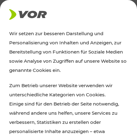
AKTUELLES
Wir setzen zur besseren Darstellung und
Personalisierung von Inhalten und Anzeigen, zur
News
Bereitstellung von Funktionen für Soziale Medien
sowie Analyse von Zugriffen auf unsere Website so
Alle wichtigen Meldungen zu Fahrplanänderungen,
genannte Cookies ein.
Verkehrsmeldungen oder aktuellen Projekten
Zum Betrieb unserer Website verwenden wir
finden Sie hier im Überblick.
unterschiedliche Kategorien von Cookies.
Einige sind für den Betrieb der Seite notwendig,
während andere uns helfen, unsere Services zu
verbessern, Statistiken zu erstellen oder
personalisierte Inhalte anzuzeigen – etwa