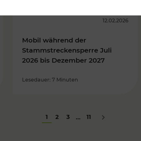
12.02.2026
Mobil während der
Stammstreckensperre Juli
2026 bis Dezember 2027
Lesedauer: 7 Minuten
1
2
3
11
...
Nächstes