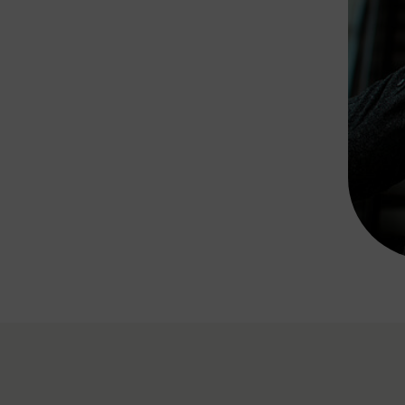
Rad AnachB App
transformatorin
ike+Ride
eBusse in der Region
e
ENE STELLEN
Smart Pannonia
Low-Carb-Mobility
Clean Mobility
ELDUNGEN
CHNEN
DOMINO
MUST
auto.Ready
BEFAHRBAR