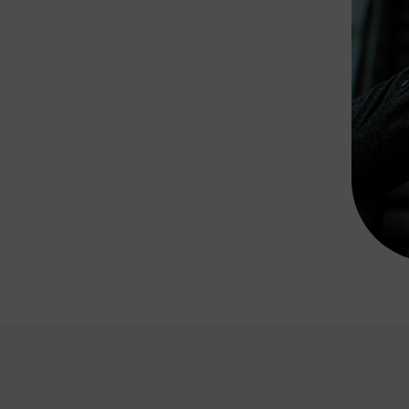
Rad AnachB App
transformatorin
ike+Ride
eBusse in der Region
e
ENE STELLEN
Smart Pannonia
Low-Carb-Mobility
Clean Mobility
ELDUNGEN
CHNEN
DOMINO
MUST
auto.Ready
BEFAHRBAR