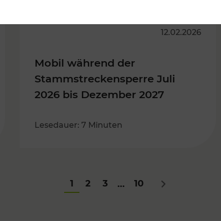
12.02.2026
Mobil während der
Stammstreckensperre Juli
2026 bis Dezember 2027
Lesedauer: 7 Minuten
1
2
3
10
...
Nächstes