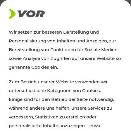
AKTUELLES
Wir setzen zur besseren Darstellung und
Personalisierung von Inhalten und Anzeigen, zur
News
Bereitstellung von Funktionen für Soziale Medien
sowie Analyse von Zugriffen auf unsere Website so
Alle wichtigen Meldungen zu Fahrplanänderungen,
genannte Cookies ein.
Verkehrsmeldungen oder aktuellen Projekten
Zum Betrieb unserer Website verwenden wir
finden Sie hier im Überblick.
unterschiedliche Kategorien von Cookies.
Einige sind für den Betrieb der Seite notwendig,
während andere uns helfen, unsere Services zu
verbessern, Statistiken zu erstellen oder
personalisierte Inhalte anzuzeigen – etwa