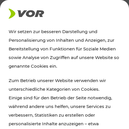
AKTUELLES
Wir setzen zur besseren Darstellung und
Personalisierung von Inhalten und Anzeigen, zur
News
Bereitstellung von Funktionen für Soziale Medien
sowie Analyse von Zugriffen auf unsere Website so
Alle wichtigen Meldungen zu Fahrplanänderungen,
genannte Cookies ein.
Verkehrsmeldungen oder aktuellen Projekten
Zum Betrieb unserer Website verwenden wir
finden Sie hier im Überblick.
unterschiedliche Kategorien von Cookies.
Einige sind für den Betrieb der Seite notwendig,
während andere uns helfen, unsere Services zu
verbessern, Statistiken zu erstellen oder
personalisierte Inhalte anzuzeigen – etwa